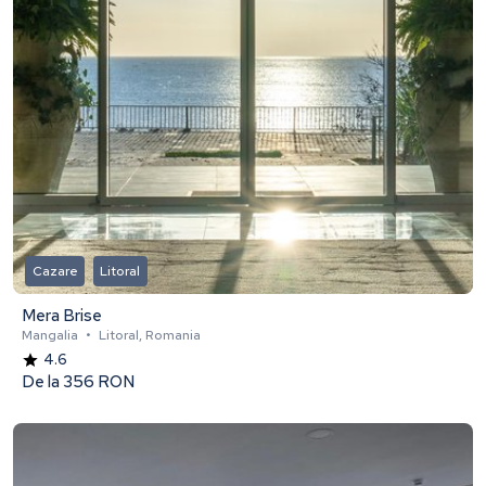
Cazare
Litoral
Mera Brise
Mangalia
•
Litoral, Romania
4.6
De la
356 RON