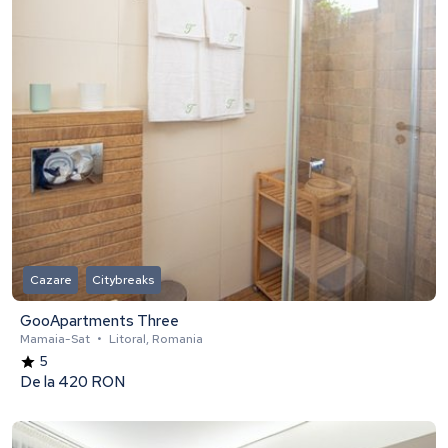
Cazare
Citybreaks
GooApartments Three
Mamaia-Sat
•
Litoral, Romania
5
De la
420 RON