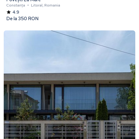
Constanța
•
Litoral, Romania
4.9
De la
350 RON