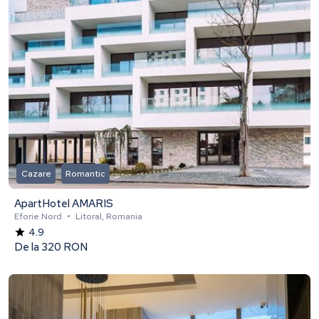
Cazare
Romantic
ApartHotel AMARIS
Eforie Nord
•
Litoral, Romania
4.9
De la
320 RON