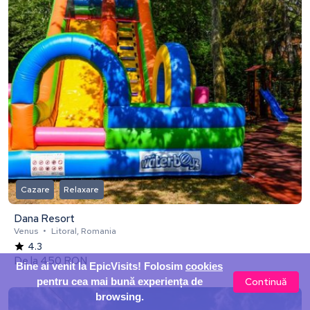
Cazare
Relaxare
Dana Resort
Venus
•
Litoral, Romania
4.3
De la
450 RON
Bine ai venit la EpicVisits! Folosim
cookies
Continuă
pentru cea mai bună experiența de
browsing.