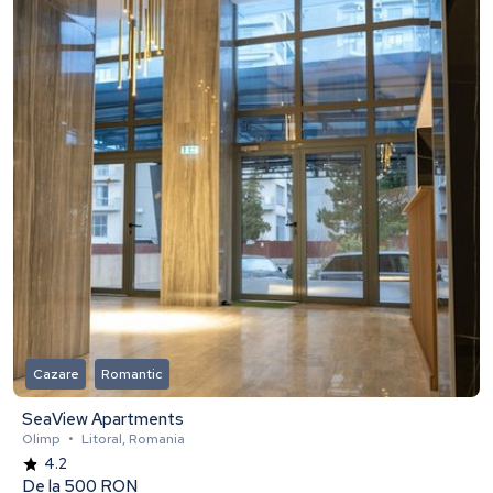
Cazare
Romantic
SeaView Apartments
Olimp
•
Litoral, Romania
4.2
De la
500 RON