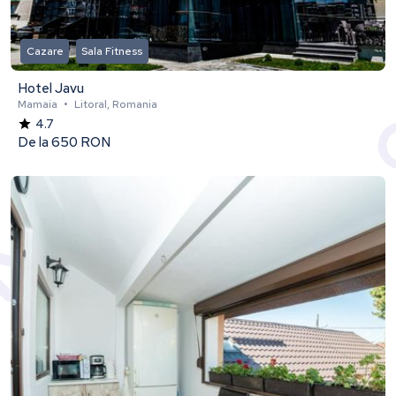
Cazare
Sala Fitness
Hotel Javu
Mamaia
•
Litoral, Romania
4.7
De la
650 RON