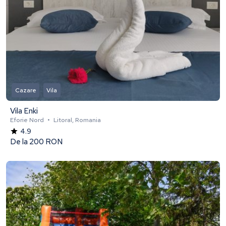
Cazare
Vila
Vila Enki
Eforie Nord
•
Litoral, Romania
4.9
De la
200 RON