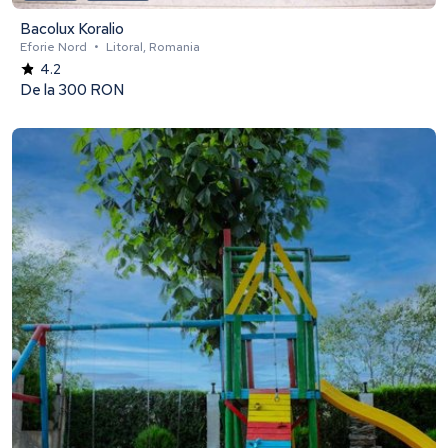
Bacolux Koralio
Eforie Nord
•
Litoral, Romania
4.2
De la
300 RON