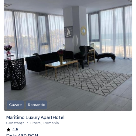
Cazare
Romantic
Maritimo Luxury ApartHotel
Constanța
•
Litoral, Romania
4.5
De la
480 RON