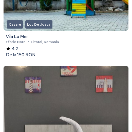
Cazare
Loc De Joaca
Vila La Mer
Eforie Nord
•
Litoral, Romania
4.2
De la
150 RON