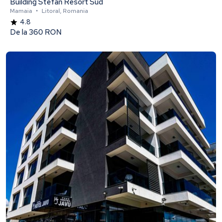
Building Stefan Resort Sud
Mamaia
•
Litoral, Romania
4.8
De la
360 RON