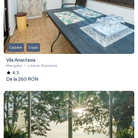
Cazare
Copii
Vila Anastasia
Mangalia
•
Litoral, Romania
4.3
De la
260 RON