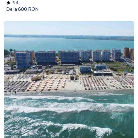
3.4
De la
600 RON