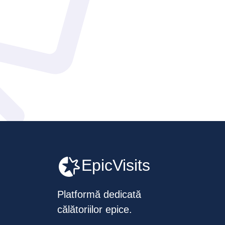
EpicVisits
Platformă dedicată
călătoriilor epice.