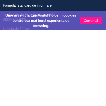
Formular standard de informare
Telefon Verde Ministerul turismului
Bine ai venit la EpicVisits! Folosim
cookies
(0800 868 282)
Continuă
pentru cea mai bună experiența de
browsing.
Licența de Turism
ANPC
Soluționarea alternativă a litigiilor
Contact
Despre noi
Corporate
Termeni & Condiții
Politica de confidențialitate