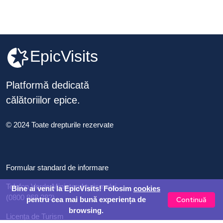
EpicVisits
Platformă dedicată
călătoriilor epice.
© 2024 Toate drepturile rezervate
Formular standard de informare
Telefon Verde Ministerul turismului
Bine ai venit la EpicVisits! Folosim
cookies
(0800 868 282)
Continuă
pentru cea mai bună experiența de
browsing.
Licența de Turism