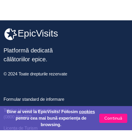
EpicVisits
Platformă dedicată
călătoriilor epice.
© 2024 Toate drepturile rezervate
Formular standard de informare
Telefon Verde Ministerul turismului
Bine ai venit la EpicVisits! Folosim
cookies
(0800 868 282)
Continuă
pentru cea mai bună experiența de
browsing.
Licența de Turism