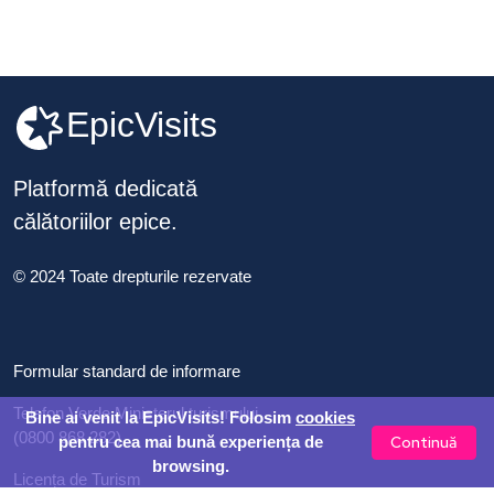
EpicVisits
Platformă dedicată
călătoriilor epice.
© 2024 Toate drepturile rezervate
Formular standard de informare
Telefon Verde Ministerul turismului
Bine ai venit la EpicVisits! Folosim
cookies
(0800 868 282)
Continuă
pentru cea mai bună experiența de
browsing.
Licența de Turism