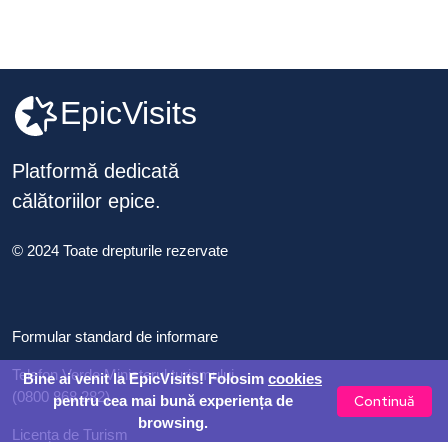
EpicVisits
Platformă dedicată
călătoriilor epice.
© 2024 Toate drepturile rezervate
Formular standard de informare
Telefon Verde Ministerul turismului
Bine ai venit la EpicVisits! Folosim
cookies
(0800 868 282)
Continuă
pentru cea mai bună experiența de
browsing.
Licența de Turism