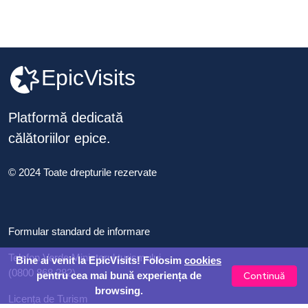
EpicVisits
Platformă dedicată
călătoriilor epice.
© 2024 Toate drepturile rezervate
Formular standard de informare
Telefon Verde Ministerul turismului
Bine ai venit la EpicVisits! Folosim
cookies
(0800 868 282)
Continuă
pentru cea mai bună experiența de
browsing.
Licența de Turism