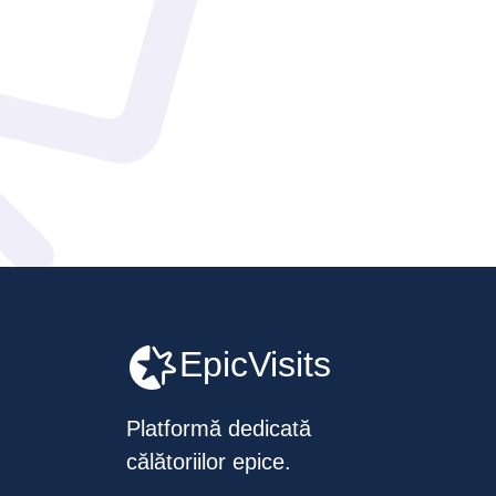
EpicVisits
Platformă dedicată
călătoriilor epice.