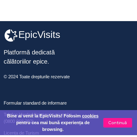
EpicVisits
Platformă dedicată
călătoriilor epice.
© 2024 Toate drepturile rezervate
Formular standard de informare
Telefon Verde Ministerul turismului
Bine ai venit la EpicVisits! Folosim
cookies
(0800 868 282)
Continuă
pentru cea mai bună experiența de
browsing.
Licența de Turism