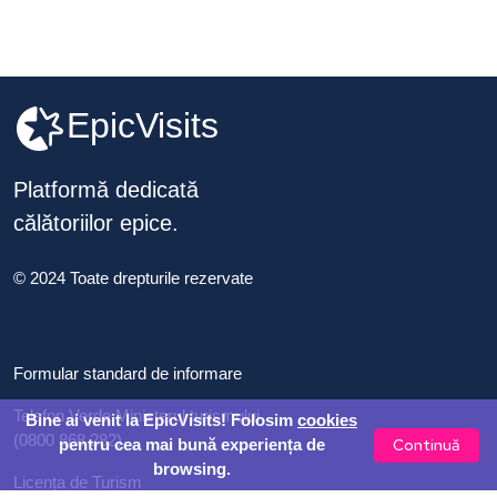
EpicVisits
Platformă dedicată
călătoriilor epice.
© 2024 Toate drepturile rezervate
Formular standard de informare
Telefon Verde Ministerul turismului
Bine ai venit la EpicVisits! Folosim
cookies
(0800 868 282)
Continuă
pentru cea mai bună experiența de
browsing.
Licența de Turism