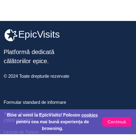
EpicVisits
Platformă dedicată
călătoriilor epice.
© 2024 Toate drepturile rezervate
Formular standard de informare
Telefon Verde Ministerul turismului
Bine ai venit la EpicVisits! Folosim
cookies
(0800 868 282)
Continuă
pentru cea mai bună experiența de
browsing.
Licența de Turism