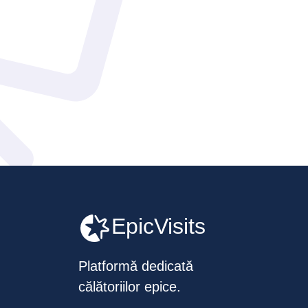
EpicVisits
Platformă dedicată
călătoriilor epice.