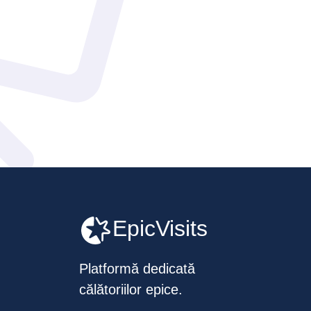
EpicVisits
Platformă dedicată
călătoriilor epice.