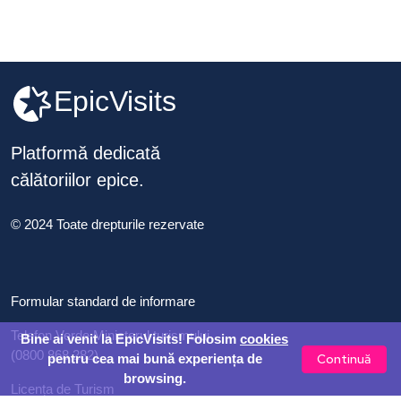
EpicVisits
Platformă dedicată
călătoriilor epice.
© 2024 Toate drepturile rezervate
Formular standard de informare
Telefon Verde Ministerul turismului
Bine ai venit la EpicVisits! Folosim
cookies
(0800 868 282)
Continuă
pentru cea mai bună experiența de
browsing.
Licența de Turism