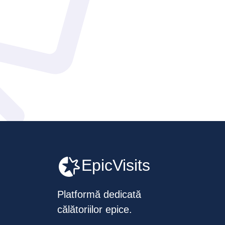
EpicVisits
Platformă dedicată
călătoriilor epice.