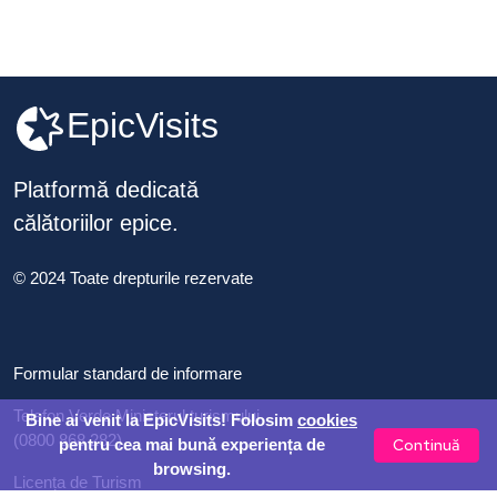
EpicVisits
Platformă dedicată
călătoriilor epice.
© 2024 Toate drepturile rezervate
Formular standard de informare
Telefon Verde Ministerul turismului
Bine ai venit la EpicVisits! Folosim
cookies
(0800 868 282)
Continuă
pentru cea mai bună experiența de
browsing.
Licența de Turism