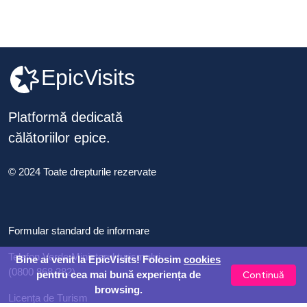
EpicVisits
Platformă dedicată
călătoriilor epice.
© 2024 Toate drepturile rezervate
Formular standard de informare
Telefon Verde Ministerul turismului
Bine ai venit la EpicVisits! Folosim
cookies
(0800 868 282)
Continuă
pentru cea mai bună experiența de
browsing.
Licența de Turism