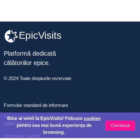
EpicVisits
Platformă dedicată
călătoriilor epice.
© 2024 Toate drepturile rezervate
Formular standard de informare
Telefon Verde Ministerul turismului
Bine ai venit la EpicVisits! Folosim
cookies
(0800 868 282)
Continuă
pentru cea mai bună experiența de
browsing.
Licența de Turism