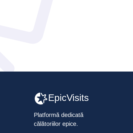
EpicVisits
Platformă dedicată
călătoriilor epice.