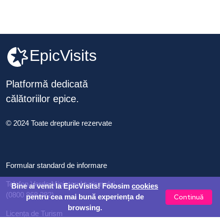
EpicVisits
Platformă dedicată
călătoriilor epice.
© 2024 Toate drepturile rezervate
Formular standard de informare
Telefon Verde Ministerul turismului
Bine ai venit la EpicVisits! Folosim
cookies
(0800 868 282)
Continuă
pentru cea mai bună experiența de
browsing.
Licența de Turism