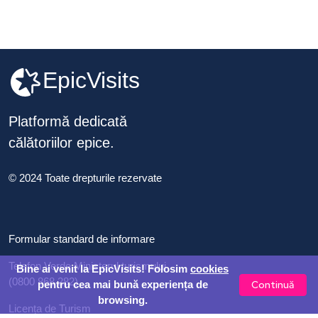
EpicVisits
Platformă dedicată
călătoriilor epice.
© 2024 Toate drepturile rezervate
Formular standard de informare
Telefon Verde Ministerul turismului
Bine ai venit la EpicVisits! Folosim
cookies
(0800 868 282)
Continuă
pentru cea mai bună experiența de
browsing.
Licența de Turism