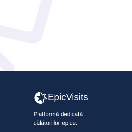
EpicVisits
Platformă dedicată
călătoriilor epice.