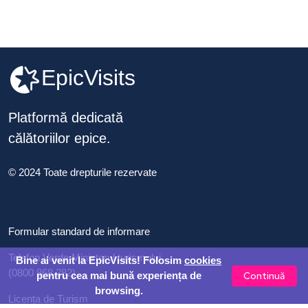
EpicVisits
Platformă dedicată
călătoriilor epice.
© 2024 Toate drepturile rezervate
Formular standard de informare
Telefon Verde Ministerul turismului
Bine ai venit la EpicVisits! Folosim
cookies
(0800 868 282)
Continuă
pentru cea mai bună experiența de
browsing.
Licența de Turism