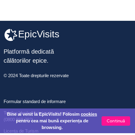
EpicVisits
Platformă dedicată
călătoriilor epice.
© 2024 Toate drepturile rezervate
Formular standard de informare
Telefon Verde Ministerul turismului
Bine ai venit la EpicVisits! Folosim
cookies
(0800 868 282)
Continuă
pentru cea mai bună experiența de
browsing.
Licența de Turism