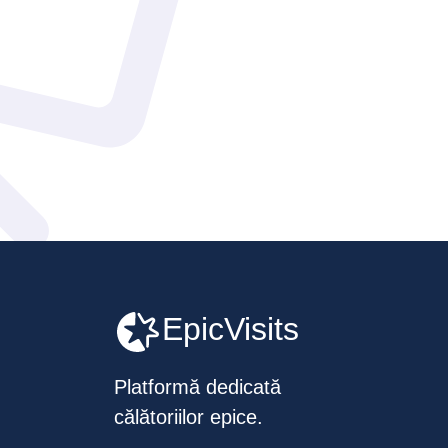
EpicVisits
Platformă dedicată
călătoriilor epice.