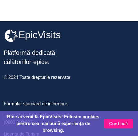
EpicVisits
Platformă dedicată
călătoriilor epice.
© 2024 Toate drepturile rezervate
Formular standard de informare
Telefon Verde Ministerul turismului
Bine ai venit la EpicVisits! Folosim
cookies
(0800 868 282)
Continuă
pentru cea mai bună experiența de
browsing.
Licența de Turism