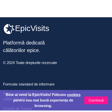
EpicVisits
Platformă dedicată
călătoriilor epice.
© 2024 Toate drepturile rezervate
Formular standard de informare
Telefon Verde Ministerul turismului
Bine ai venit la EpicVisits! Folosim
cookies
(0800 868 282)
Continuă
pentru cea mai bună experiența de
browsing.
Licența de Turism