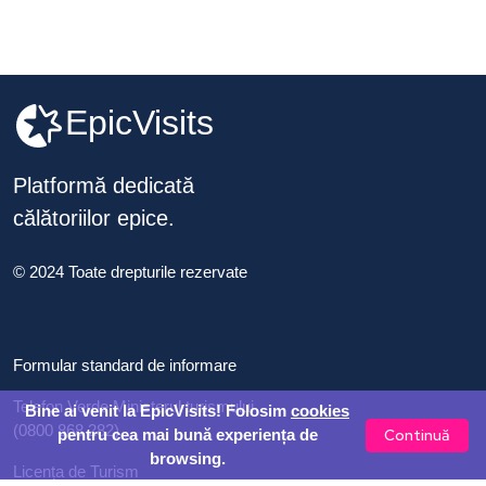
EpicVisits
Platformă dedicată
călătoriilor epice.
© 2024 Toate drepturile rezervate
Formular standard de informare
Telefon Verde Ministerul turismului
Bine ai venit la EpicVisits! Folosim
cookies
(0800 868 282)
Continuă
pentru cea mai bună experiența de
browsing.
Licența de Turism